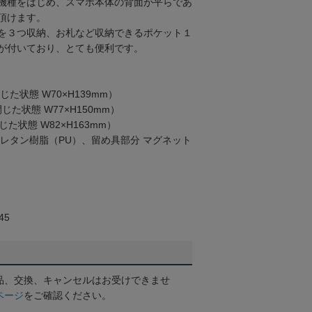
機種をはじめ、スマホ本体の背面が平らであ
頂けます。
を３つ収納、お札など収納できるポケット１
が付いており、とても便利です。
閉じた状態 W70×H139mm）
閉じた状態 W77×H150mm）
閉じた状態 W82×H163mm）
ウレタン樹脂（PU）、留め具部分 マグネット
45
品、交換、キャンセルはお受けできませ
ページ
をご確認ください。