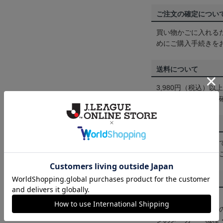
ご注文の確定につい
買い物かごに入れる
めにご購入手続きを
送料について
3,980円（税込）
は
ヘルプページ
をご
配送方法について
一部商品はメール便
くは
ヘルプページ
を
商品について
【カラーについて】
商品画像は、お使い
ンのメーカー・機種