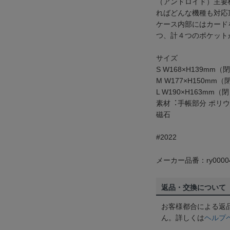
（アンドロイド）主要
ればどんな機種も対応
ケース内部にはカード
つ、計４つのポケット
サイズ
S W168×H139mm（
M W177×H150mm（
L W190×H163mm（
素材︓手帳部分 ポリ
磁石
#2022
メーカー品番：ry0000
返品・交換について
お客様都合による返
ん。詳しくは
ヘルプ