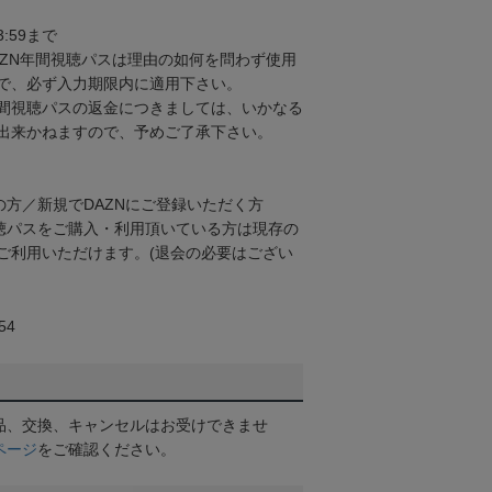
3:59まで
AZN年間視聴パスは理由の如何を問わず使用
で、必ず入力期限内に適用下さい。
間視聴パスの返金につきましては、いかなる
出来かねますので、予めご了承下さい。
の方／新規でDAZNにご登録いただく方
視聴パスをご購入・利用頂いている方は現存の
ご利用いただけます。(退会の必要はござい
54
品、交換、キャンセルはお受けできませ
ページ
をご確認ください。