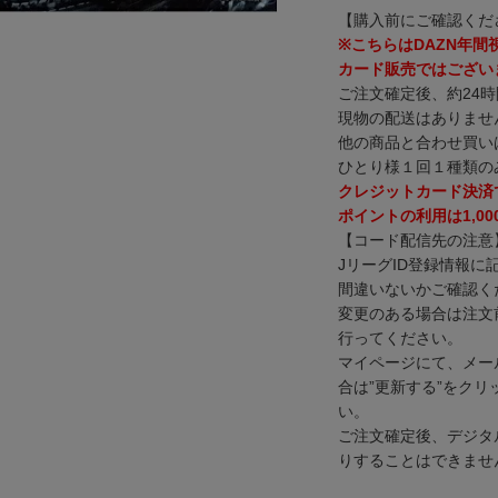
【購入前にご確認くだ
※こちらはDAZN年
カード販売ではござい
ご注文確定後、約24
現物の配送はありませ
他の商品と合わせ買い
ひとり様１回１種類の
クレジットカード決済
ポイントの利用は1,0
【コード配信先の注意
JリーグID登録情報
間違いないかご確認く
変更のある場合は注文
行ってください。
マイページにて、メー
合は”更新する”をク
い。
ご注文確定後、デジタ
りすることはできませ