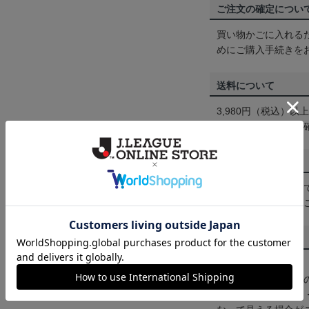
ご注文の確定につい
買い物かごに入れる
めにご購入手続きを
送料について
3,980円（税込）
は
ヘルプページ
をご
配送方法について
一部商品はメール便
くは
ヘルプページ
を
商品について
【カラーについて】
商品画像は、お使い
ンのメーカー・機種