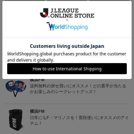
マリニエールユニ
アタッキングフットボー
FI BOS Tシャツ＜トリパ
ルユニ
ラ＞
4,950円
4,950円
8,250円
4
トピックス
横浜FM
送料無料の併せ買いにオススメ！どの選手が当たる
かお楽しみのシークレットグッズ！
横浜FM
日常にもF・マリノスを！普段使いにオススメのアイ
テム！