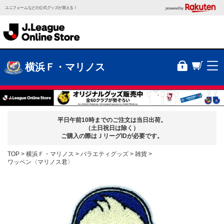
ユニフォームなどの公式グッズが買える！
powered by
横浜Ｆ・マリノス
平日午前10時までのご注文は当日出荷。
（土日祝日は除く）
ご購入の際はＪリーグIDが必要です。
TOP
横浜Ｆ・マリノス
バラエティグッズ
雑貨
ワッペン〈マリノス君〉