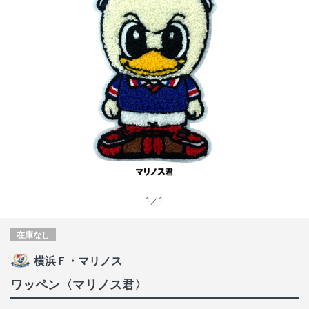
1／1
在庫なし
横浜Ｆ・マリノス
ワッペン〈マリノス君〉