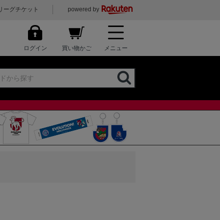
リーグチケット
powered by
ログイン
買い物かご
メニュー