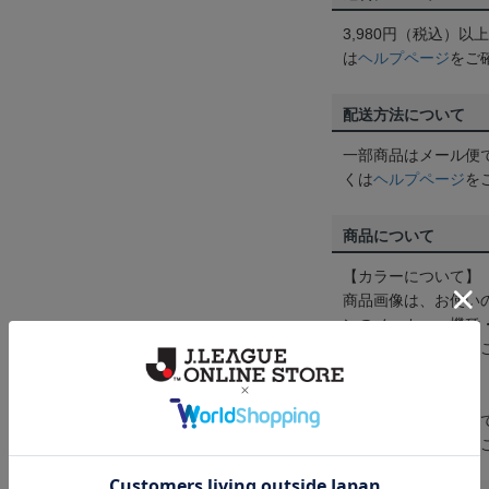
3,980円（税込）
は
ヘルプページ
をご
配送方法について
一部商品はメール便
くは
ヘルプページ
を
商品について
【カラーについて】
商品画像は、お使い
ンのメーカー・機種
なって見える場合が
【仕様について】
取り扱い商品によっ
予告なく変更になる