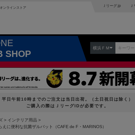
Ｊリーグ.jp
Ｊ
オンラインストア
ONE
横浜ＦＭ
B SHOP
平日午前10時までのご注文は当日出荷。（土日祝日は除く）
ご購入の際はＪリーグIDが必要です。
ズ
インテリア用品
に便利な抗菌ザルバット（CAFE de F・MARINOS）