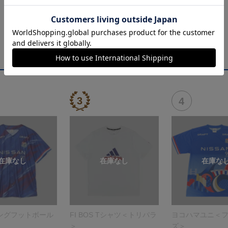
ングフットボール
FI BOS Tシャツ＜トリパラ
ヨコハマユニ＜
＞
ズ＞