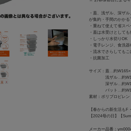
・蓋、浅ザル、深ザル
が集約・手間のかかる
・重ねて使えて省スペ
・蓋は水受けとしても
・しっかり水切りOK
・電子レンジ、食洗器
・流水でさらしてもこ
・抗菌加工
サイズ：蓋…約W165×D
浅ザル…約W160×
深ザル…約W160 ×
バット…約W160 ×
素材：ポリプロピレン
【春からの新生活もF
【2024母の日】【Summ
メーカー品番：ym0004