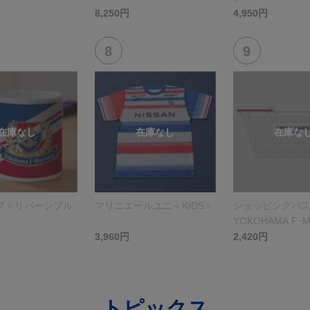
8,250円
4,950円
プ＜リバーシブル
マリニエールユニ＜KIDS＞
ショッピングバ
YOKOHAMA F･M
＞ホワイト
3,960円
2,420円
トピックス