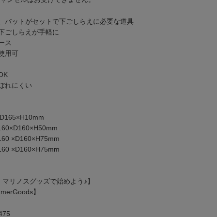
、バットがセットで下ごしらえに必要な道具
下ごしらえが手軽に
ース
使用可
OK
ぼれにくい
165×H10mm
D160×H50mm
D160×H75mm
D160×H75mm
・マリノスグッズで始めよう♪】
erGoods】
75