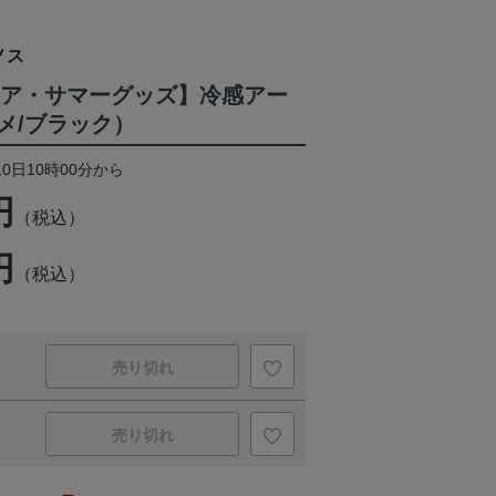
ノス
トドア・サマーグッズ】冷感アー
メ/ブラック）
10日10時00分から
円
（税込）
円
（税込）
売り切れ
売り切れ