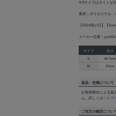
※Sサイズはタイトな
素材：ポリエステル、
【2024母の日】【Summ
メーカー品番：ym0004
サイズ
長さ
S
40.5c
M
43cm
返品・交換について
お客様都合による返
ん。詳しくは
ヘルプ
ご注文の確定につい