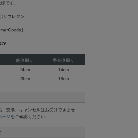
仕様です。
ポリウレタン
erGoods】
76
腕側周り
手首側周り
m
24cm
14cm
29cm
18cm
品、交換、キャンセルはお受けできませ
ページ
をご確認ください。
て