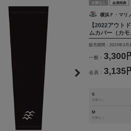
在庫なし
会員特典
横浜Ｆ・マリ
【2022アウ
ムカバー（カモ
販売期間：2023年3月
3,300
一般：
3,135
会員：
S
在庫なし
M
在庫なし