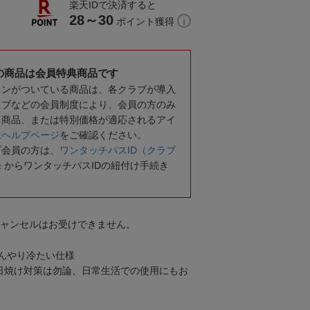
楽天IDで決済すると
28～30
ポイント獲得
の商品は会員特典商品です
コンがついている商品は、各クラブが導入
ラブなどの会員制度により、会員の方のみ
る商品、または特別価格が適応されるアイ
は
ヘルプページ
をご確認ください。
ブ会員の方は、
ワンタッチパスID（クラブ
録
からワンタッチパスIDの紐付け手続き
キャンセルはお受けできません。
んやり冷たい仕様
の日焼け対策は勿論、日常生活での使用にもお