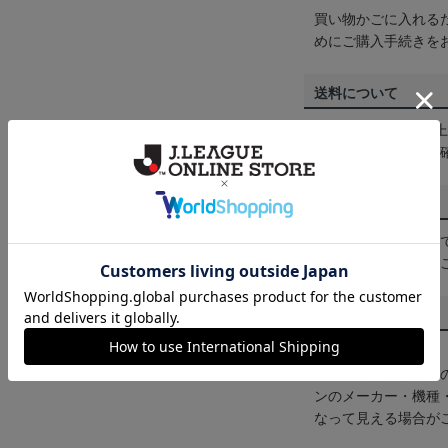
買い物かごに入れる
めにご購入手続きを
送料について
3,980円（税込）
は
ヘルプページ
をご
配送方法について
一部商品はメール便
くは
ヘルプページ
を
商品について
【カラーについて】
商品画像は、お使い
ンのメーカー・機種
なって見える場合が