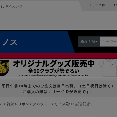
Ｊリーグ.jp
Ｊ
オンラインストア
リノス
横浜ＦＭ
平日午前10時までのご注文は当日出荷。（土日祝日は除く）
ご購入の際はＪリーグIDが必要です。
ズ
雑貨
リボンマグネット（マリノス君500試合記念）