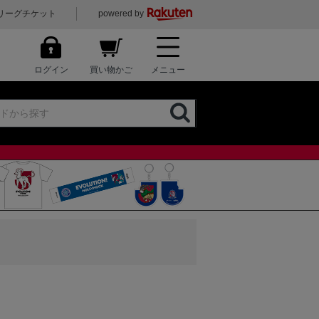
リーグチケット
powered by
ログイン
買い物かご
メニュー