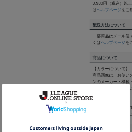
3,980円（税込）
は
ヘルプページ
をご
配送方法について
一部商品はメール便
くは
ヘルプページ
を
商品について
【カラーについて】
商品画像は、お使い
ンのメーカー・機種
なって見える場合が
【仕様について】
取り扱い商品によっ
予告なく変更になる
その他