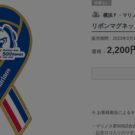
在庫なし
横浜Ｆ・マリ
リボンマグネッ
販売期間：2023年3月
2,200
価格：
※ お客様都合による
・マリノス君500試合
・記念ロゴ入りのリボ