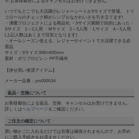
※ お客様都合によるキャンセルはお受けできません。
いつでもどこでも大活躍のレジャーシートが3サイズで登場。 トリ
コロールのチェック柄がシンプルなかわいさを引き立てます!
・沸騰プロジェクトによる商品化 ・3サイズ展開で目的にあった・
Sサイズ 1～2人用 ・Mサイズ 2～3人用 ・Lサイズ 4～5人用
(上記人数はあくまで目安となります)
・オールシーズン使える、レジャーやイベントで大活躍できる必
需品
サイズ：Sサイズ:900×600mm
素材：ポリプロピレン PP不織布
【併せ買い推奨アイテム】
メーカー品番：ym000534
返品・交換について
お客様都合による返品、交換、キャンセルはお受けできません。
詳しくは
ヘルプページ
をご確認ください。
ご注文の確定について
買い物かごに入れるだけでは在庫は確保されませんので、お早め
にご購入手続きをお済ませください。