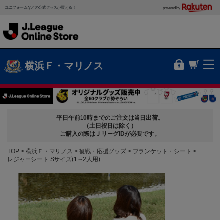
ユニフォームなどの公式グッズが買える！
powered by
横浜Ｆ・マリノス
平日午前10時までのご注文は当日出荷。
（土日祝日は除く）
ご購入の際はＪリーグIDが必要です。
TOP
横浜Ｆ・マリノス
観戦・応援グッズ
ブランケット・シート
レジャーシート Sサイズ(1～2人用)