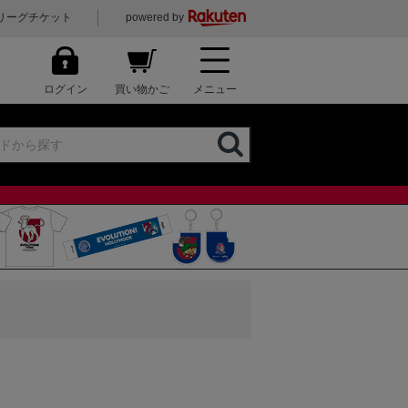
リーグチケット
powered by
ログイン
買い物かご
メニュー