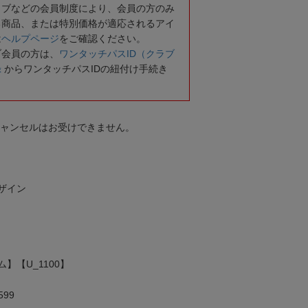
ラブなどの会員制度により、会員の方のみ
る商品、または特別価格が適応されるアイ
は
ヘルプページ
をご確認ください。
ブ会員の方は、
ワンタッチパスID（クラブ
録
からワンタッチパスIDの紐付け手続き
キャンセルはお受けできません。
ザイン
】【U_1100】
99