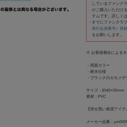
しているファンク
がご購入いただけ
テムです。詳しく
すでにファンクラ
発行会員番号）登
をお願いします。
※ お客様都合による
・両面カラー
・耐水仕様
・ブラックのカモメデ
サイズ：約40×35mm
素材：PVC
【併せ買い推奨アイテム
メーカー品番：ym0005