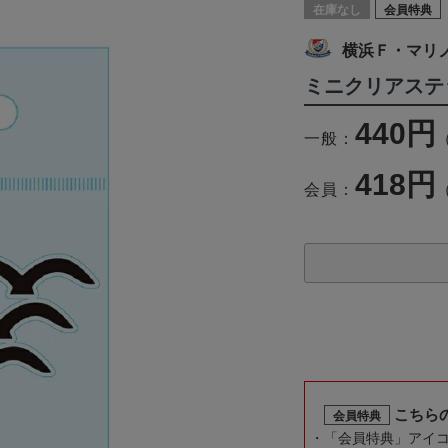
在庫なし
会員特典
横浜Ｆ・マリ
ミニクリアステ
440円
一般：
418円
会員：
こちら
会員特典
「会員特典」アイ