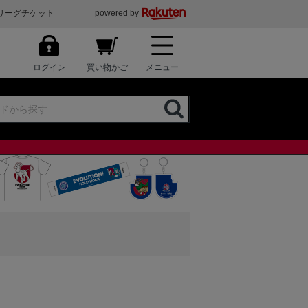
リーグチケット
powered by
ログイン
買い物かご
メニュー