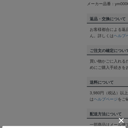
メーカー品番：ym0006
返品・交換について
お客様都合による返
ん。詳しくは
ヘルプ
ご注文の確定につい
買い物かごに入れる
めにご購入手続きを
送料について
3,980円（税込）
は
ヘルプページ
をご
配送方法について
一部商品はメール便