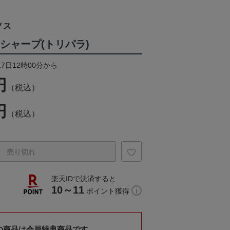
ノス
mシャープ(トリパラ)
17日12時00分から
円
（税込）
円
（税込）
売り切れ
楽天IDで決済すると
10～11
ポイント獲得
の商品は会員特典商品です