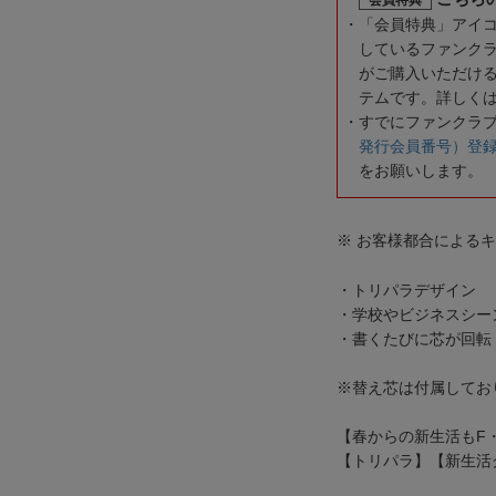
「会員特典」アイ
しているファンク
がご購入いただけ
テムです。詳しく
すでにファンクラ
発行会員番号）登
をお願いします。
※ お客様都合による
・トリパラデザイン
・学校やビジネスシー
・書くたびに芯が回転
※替え芯は付属してお
【春からの新生活もF
【トリパラ】【新生活グ