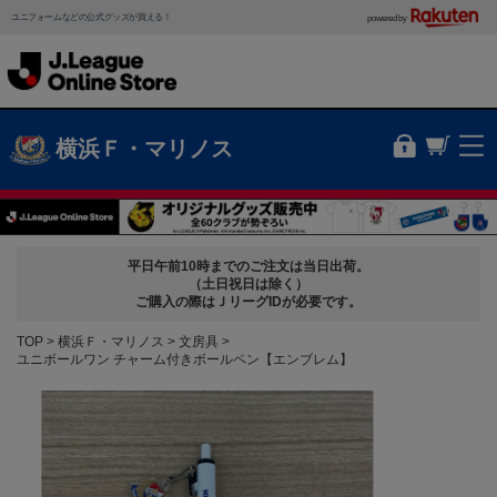
ユニフォームなどの公式グッズが買える！
powered by
横浜Ｆ・マリノス
平日午前10時までのご注文は当日出荷。
（土日祝日は除く）
ご購入の際はＪリーグIDが必要です。
TOP
横浜Ｆ・マリノス
文房具
ユニボールワン チャーム付きボールペン【エンブレム】