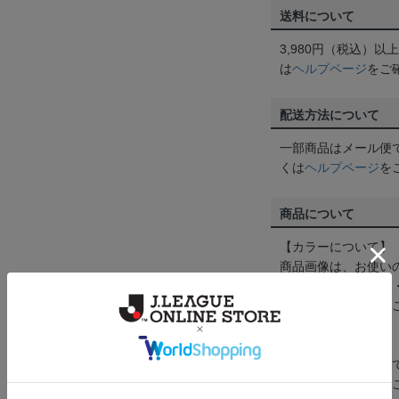
送料について
3,980円（税込）
は
ヘルプページ
をご
配送方法について
一部商品はメール便
くは
ヘルプページ
を
商品について
【カラーについて】
商品画像は、お使い
ンのメーカー・機種
なって見える場合が
【仕様について】
取り扱い商品によっ
予告なく変更になる