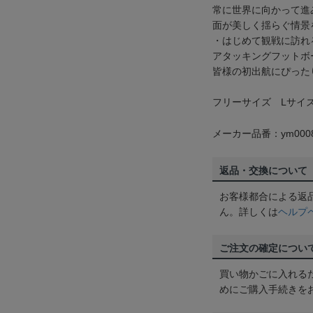
常に世界に向かって進
面が美しく揺らぐ情景
・はじめて観戦に訪れ
アタッキングフットボ
皆様の初出航にぴった
フリーサイズ Lサイズ相
メーカー品番：ym0008
返品・交換について
お客様都合による返
ん。詳しくは
ヘルプ
ご注文の確定につい
買い物かごに入れる
めにご購入手続きを