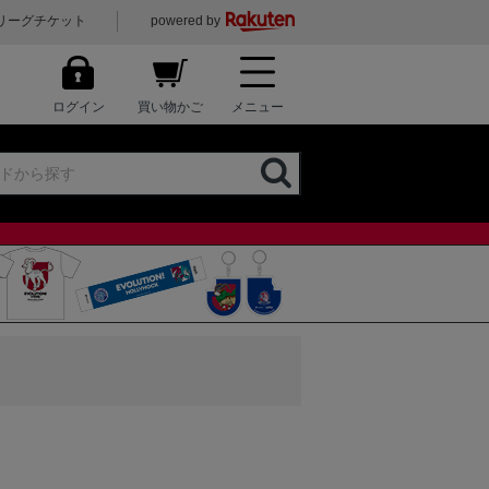
リーグチケット
powered by
ログイン
買い物かご
メニュー