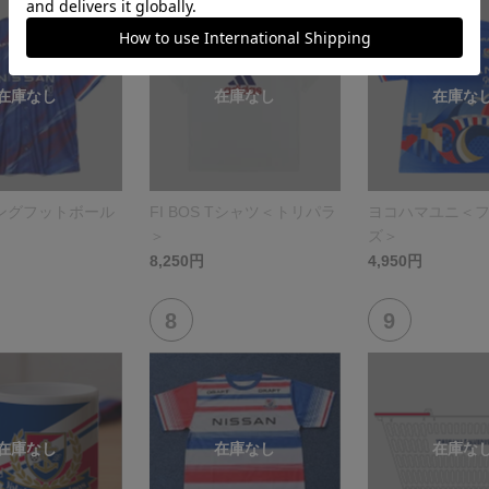
ングフットボール
FI BOS Tシャツ＜トリパラ
ヨコハマユニ＜
＞
ズ＞
8,250円
4,950円