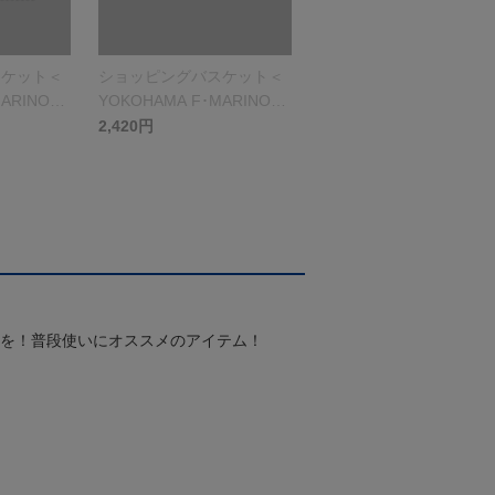
スケット＜
ショッピングバスケット＜
ARINOS
YOKOHAMA F･MARINOS
＞ブルー
2,420円
スを！普段使いにオススメのアイテム！