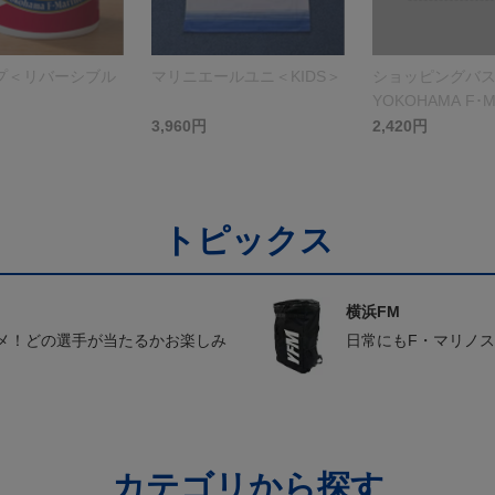
プ＜リバーシブル
マリニエールユニ＜KIDS＞
ショッピングバ
YOKOHAMA F･M
＞ホワイト
3,960円
2,420円
トピックス
横浜FM
メ！どの選手が当たるかお楽しみ
日常にもF・マリノ
カテゴリから探す