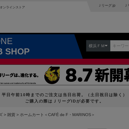
Ｊリーグ.jp
Ｊ
オンラインストア
ONE
横浜ＦＭ
B SHOP
平日午前10時までのご注文は当日出荷。（土日祝日は除く）
ご購入の際はＪリーグIDが必要です。
ズ
雑貨
ホームカート＜CAFÉ de F・MARINOS＞