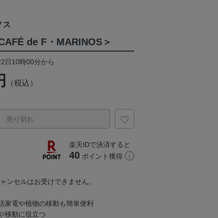
ノス
FÉ de F・MARINOS＞
22日10時00分から
円
（税込）
売り切れ
楽天IDで決済すると
40
ポイント獲得
キャンセルはお受けできません。
活家電や植物の移動も簡単便利
や移動に役立つ