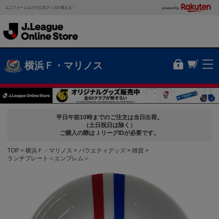
ユニフォームなどの公式グッズが買える！
powered by
横浜Ｆ・マリノス
平日午前10時までのご注文は当日出荷。
（土日祝日は除く）
ご購入の際はＪリーグIDが必要です。
TOP
横浜Ｆ・マリノス
バラエティグッズ
雑貨
ランチプレート＜エンブレム＞