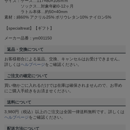
サイズ：ケース…117×80×105ｍｍ
ソックス…対象年齢0-12ヶ月
ラトル本体…約50×40mm
素材：綿60% アクリル25% ポリウレタン10% ナイロン5%
【specialtreat】【ギフト】
メーカー品番：ym001150
返品・交換について
お客様都合による返品、交換、キャンセルはお受けできません。
詳しくは
ヘルプページ
をご確認ください。
ご注文の確定について
買い物かごに入れるだけでは在庫は確保されませんので、お早め
にご購入手続きをお済ませください。
送料について
3,980円（税込）以上のご注文は全国一律送料無料です。詳しくは
ヘルプページ
をご確認ください。
配送方法について