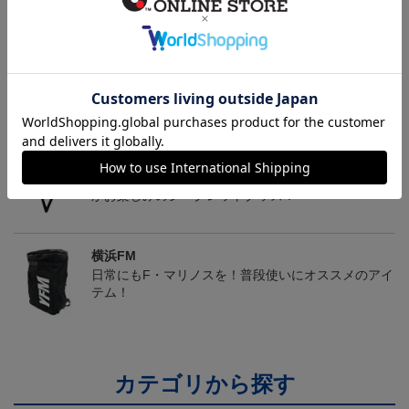
マリニエールユニ
アタッキングフットボー
FI BOS Tシャツ＜トリパ
ルユニ
ラ＞
4,950円
4,950円
8,250円
4
トピックス
横浜FM
送料無料の併せ買いにオススメ！どの選手が当たる
かお楽しみのシークレットグッズ！
横浜FM
日常にもF・マリノスを！普段使いにオススメのアイ
テム！
カテゴリから探す