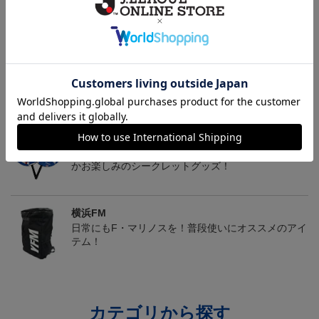
マリニエールユニ
アタッキングフットボー
FI BOS Tシャツ＜トリパ
ルユニ
ラ＞
4,950円
4,950円
8,250円
4
トピックス
横浜FM
送料無料の併せ買いにオススメ！どの選手が当たる
かお楽しみのシークレットグッズ！
横浜FM
日常にもF・マリノスを！普段使いにオススメのアイ
テム！
カテゴリから探す