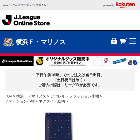
ユニフォームなどの公式グッズが買える！
powered by
横浜Ｆ・マリノス
平日午前10時までのご注文は当日出荷。
（土日祝日は除く）
ご購入の際はＪリーグIDが必要です。
TOP
横浜Ｆ・マリノス
アパレル・ファッション小物
ファッション小物
ネクタイ＜総柄＞