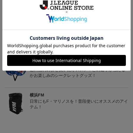
マリニエールユニ
アタッキングフットボー
FI BOS Tシャツ＜トリパ
ルユニ
ラ＞
4,950円
4,950円
8,250円
4
トピックス
横浜FM
送料無料の併せ買いにオススメ！どの選手が当たる
かお楽しみのシークレットグッズ！
横浜FM
日常にもF・マリノスを！普段使いにオススメのアイ
テム！