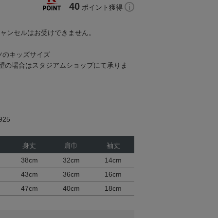
40
ポイント獲得
キャンセルはお受けできません。
ツのキッズサイズ
望の場合はスタジアムショップにて承りま
25
身丈
肩巾
袖丈
38cm
32cm
14cm
43cm
36cm
16cm
47cm
40cm
18cm