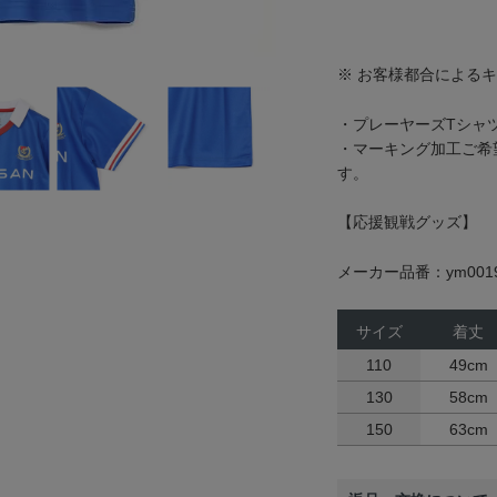
※ お客様都合による
・プレーヤーズTシャ
・マーキング加工ご希
す。
【応援観戦グッズ】
メーカー品番：ym0019
サイズ
着丈
110
49cm
130
58cm
150
63cm