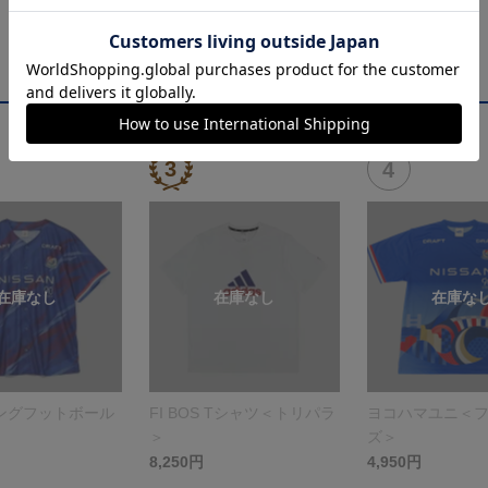
ングフットボール
FI BOS Tシャツ＜トリパラ
ヨコハマユニ＜
＞
ズ＞
8,250円
4,950円