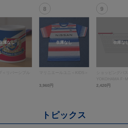
プ＜リバーシブル
マリニエールユニ＜KIDS＞
ショッピングバ
YOKOHAMA F･M
＞ホワイト
3,960円
2,420円
トピックス