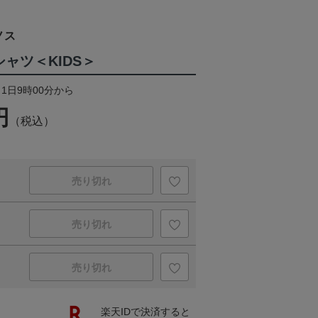
ノス
ャツ＜KIDS＞
月1日9時00分から
円
（税込）
売り切れ
売り切れ
売り切れ
楽天IDで決済すると