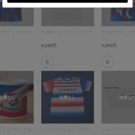
ングフットボール
FI BOS Tシャツ＜トリパラ
ヨコハマユニ＜
＞
ズ＞
8,250円
4,950円
プ＜リバーシブル
マリニエールユニ＜KIDS＞
ショッピングバ