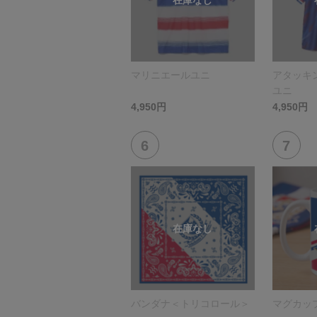
マリニエールユニ
アタッキ
ユニ
4,950円
4,950円
バンダナ＜トリコロール＞
マグカッ