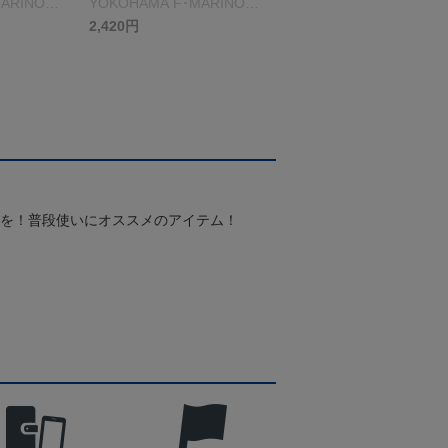
ARINOS
YOKOHAMA F･MARINOS
＞ブルー
2,420円
スを！普段使いにオススメのアイテム！