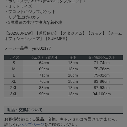
・ポリエステル57% / 綿43%（ダブルニット）
・ミッドライズ
・フロントにジップポケット
・リブ仕上げのカフ
・3層構造の生地で快適な着心地
【202503NEW】【普段使い】【スタジアム】【カモメ】【チーム
オフィシャルウェア】【SUMMER】
メーカー品番：ym002177
サイズ
ウエスト（置き寸
股下
タグ表記ウエスト
S
64cm
18cm
71-74cm
M
69cm
18cm
75-78cm
L
71cm
18cm
79-82cm
XL
76cm
18cm
83-86cm
2XL
83cm
18cm
87-93cm
3XL
90cm
18cm
94-100cm
返品・交換について
お客様都合による返品、交換、キャンセルはお受けできません。
詳しくは
ヘルプページ
をご確認ください。