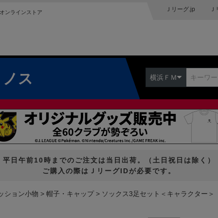
Ｊリーグ.jp
Ｊ
オンラインストア
リノス
横浜ＦＭ
平日午前10時までのご注文は当日出荷。（土日祝日は除く）
ご購入の際はＪリーグIDが必要です。
ッション小物
帽子・キャップ
ソックス3足セット＜キャラクター＞