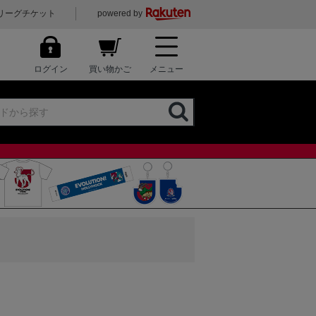
リーグチケット
powered by
ログイン
買い物かご
メニュー