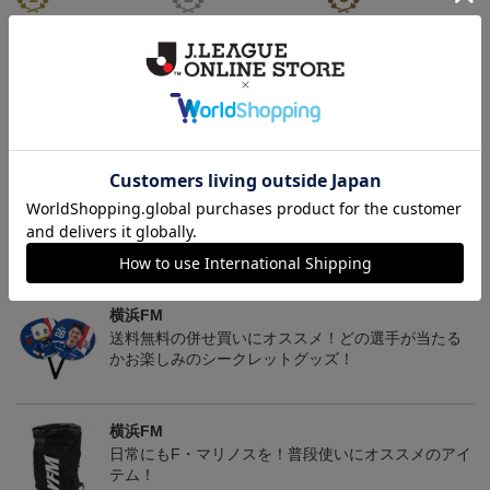
マリニエールユニ
アタッキングフットボー
FI BOS Tシャツ＜トリパ
ルユニ
ラ＞
4,950円
4,950円
8,250円
4
トピックス
横浜FM
送料無料の併せ買いにオススメ！どの選手が当たる
かお楽しみのシークレットグッズ！
横浜FM
日常にもF・マリノスを！普段使いにオススメのアイ
テム！