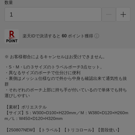
数量
60
楽天IDで決済すると
ポイント獲得
※ お客様都合によるキャンセルはお受けできません。
・S・M・Lの３サイズのトラベルポーチ3点セット。
・異なるサイズのポーチで仕分けに便利
・裏側はメッシュ仕様なので外から中身も確認出来て通気性も抜
群
・それぞれのポーチ上部に持ち手が付いているので単体でも持ち
運びしやすい
【素材】ポリエステル
【サイズ】S：W300×D100×H220mm／M：W380×D120×H260m
m／L：W450×D120×H320mm
【250807NEW】【トラベル】【トリコロール】【普段使い】