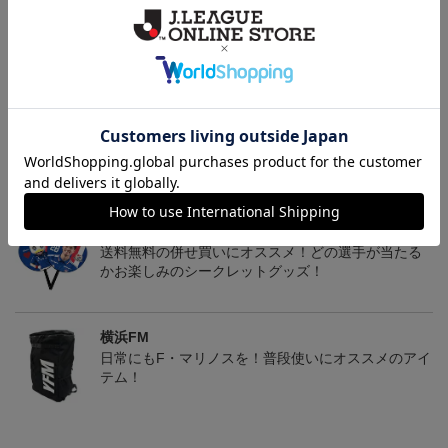
マリニエールユニ
アタッキングフットボー
FI BOS Tシャツ＜トリパ
ルユニ
ラ＞
4,950円
4,950円
8,250円
4
トピックス
横浜FM
送料無料の併せ買いにオススメ！どの選手が当たる
かお楽しみのシークレットグッズ！
横浜FM
日常にもF・マリノスを！普段使いにオススメのアイ
テム！