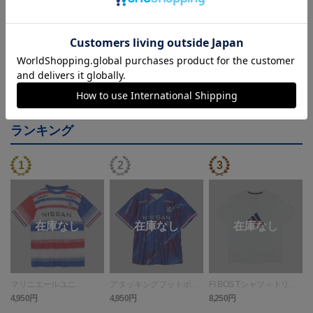
決済について
ギフト対応について
ヘルプページ
ランキング
マリニエールユニ
アタッキングフットボー
FI BOS Tシャツ＜トリパ
ルユニ
ラ＞
4,950円
4,950円
8,250円
4