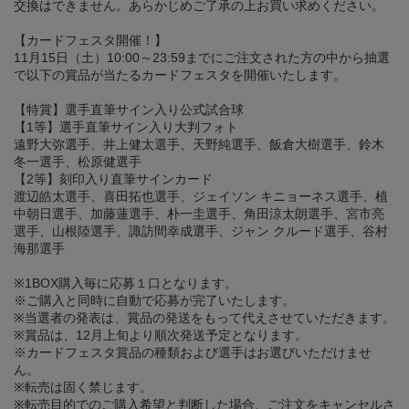
交換はできません。あらかじめご了承の上お買い求めください。
【カードフェスタ開催！】
11月15日（土）10:00～23:59までにご注文された方の中から抽選
で以下の賞品が当たるカードフェスタを開催いたします。
【特賞】選手直筆サイン入り公式試合球
【1等】選手直筆サイン入り大判フォト
遠野大弥選手、井上健太選手、天野純選手、飯倉大樹選手、鈴木
冬一選手、松原健選手
【2等】刻印入り直筆サインカード
渡辺皓太選手、喜田拓也選手、ジェイソン キニョーネス選手、植
中朝日選手、加藤蓮選手、朴一圭選手、角田涼太朗選手、宮市亮
選手、山根陸選手、諏訪間幸成選手、ジャン クルード選手、谷村
海那選手
※1BOX購入毎に応募１口となります。
※ご購入と同時に自動で応募が完了いたします。
※当選者の発表は、賞品の発送をもって代えさせていただきます。
※賞品は、12月上旬より順次発送予定となります。
※カードフェスタ賞品の種類および選手はお選びいただけませ
ん。
※転売は固く禁じます。
※転売目的でのご購入希望と判断した場合、ご注文をキャンセルさ