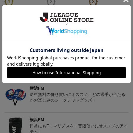
マリニエールユニ
アタッキングフットボー
FI BOS Tシャツ＜トリパ
ルユニ
ラ＞
4,950円
4,950円
8,250円
4
トピックス
横浜FM
送料無料の併せ買いにオススメ！どの選手が当たる
かお楽しみのシークレットグッズ！
横浜FM
日常にもF・マリノスを！普段使いにオススメのアイ
テム！