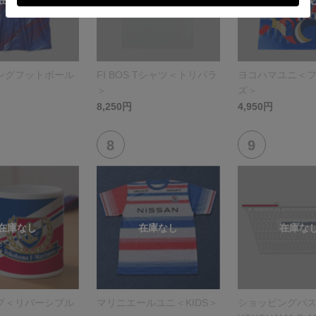
ングフットボール
FI BOS Tシャツ＜トリパラ
ヨコハマユニ＜
＞
ズ＞
8,250円
4,950円
プ＜リバーシブル
マリニエールユニ＜KIDS＞
ショッピングバ