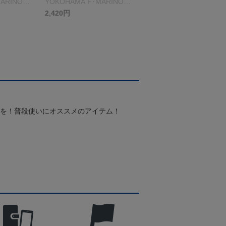
ARINOS
YOKOHAMA F･MARINOS
＞ブルー
2,420円
スを！普段使いにオススメのアイテム！