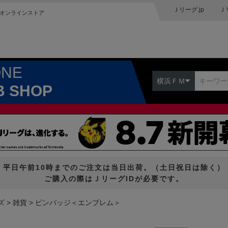
Ｊリーグ.jp
Ｊ
オンラインストア
ONE
横浜ＦＭ
B SHOP
平日午前10時までのご注文は当日出荷。（土日祝日は除く）
ご購入の際はＪリーグIDが必要です。
ズ
雑貨
ピンバッジ＜エンブレム＞