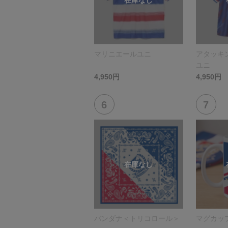
マリニエールユニ
アタッキ
ユニ
4,950円
4,950円
バンダナ＜トリコロール＞
マグカッ