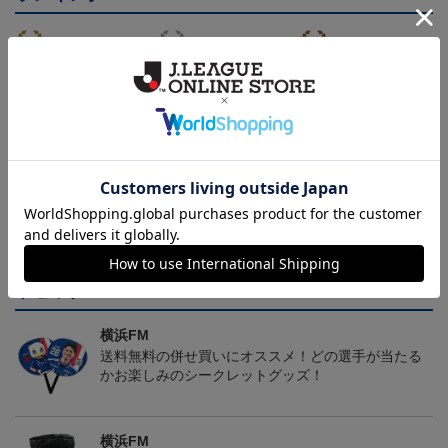
マリニエールユニ
アタッキングフットボー
FI BOS Tシャツ＜トリパ
ルユニ
ラ＞
4,950円
4,950円
8,250円
4
トピックス
横浜FM
送料無料の併せ買いにオススメ！どの選手が当たる
かお楽しみのシークレットグッズ！
横浜FM