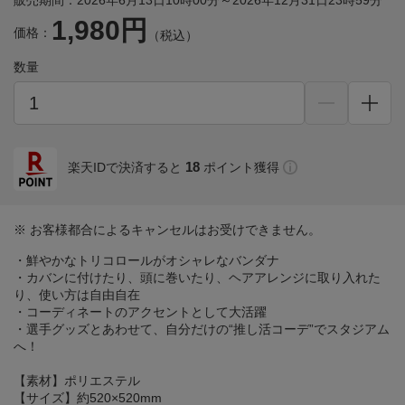
販売期間：2026年6月13日10時00分～2026年12月31日23時59分
1,980円
価格：
（税込）
数量
18
楽天IDで決済すると
ポイント獲得
※ お客様都合によるキャンセルはお受けできません。
・鮮やかなトリコロールがオシャレなバンダナ
・カバンに付けたり、頭に巻いたり、ヘアアレンジに取り入れた
り、使い方は自由自在
・コーディネートのアクセントとして大活躍
・選手グッズとあわせて、自分だけの“推し活コーデ”でスタジアム
へ！
【素材】ポリエステル
【サイズ】約520×520mm