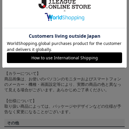
にご購入手続きをお済ませください。
送料について
3,980円（税込）以上のご注文は全国一律送料無料です。詳しくは
ヘルプページ
をご確認ください。
配送方法について
一部商品はメール便でのお届けとなる場合がございます。詳しく
は
ヘルプページ
をご確認ください。
商品について
【カラーについて】
商品画像は、お使いのパソコンのモニターおよびスマートフォン
のメーカー・機種・画面設定等により、実際の商品の色と異なっ
て見える場合がございます。あらかじめご了承ください。
【仕様について】
取り扱い商品によっては、パッケージやデザインなどの仕様が予
告なく変更になることがございます。
その他