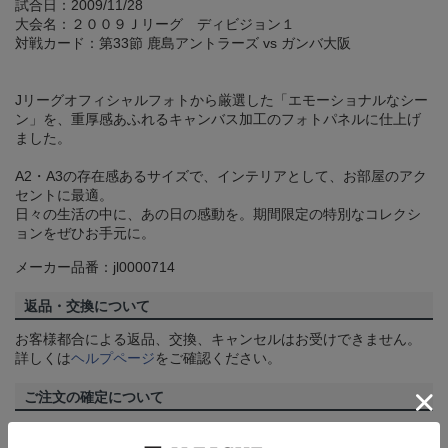
試合日：2009/11/28
大会名：２００９Ｊリーグ ディビジョン１
対戦カード：第33節 鹿島アントラーズ vs ガンバ大阪
Jリーグオフィシャルフォトから厳選した「エモーショナルなシー
ン」を、重厚感あふれるキャンバス加工のフォトパネルに仕上げ
ました。
A2・A3の存在感あるサイズで、インテリアとして、お部屋のアク
セントに最適。
日々の生活の中に、あの日の感動を。期間限定の特別なコレクシ
ョンをぜひお手元に。
メーカー品番：jl0000714
返品・交換について
お客様都合による返品、交換、キャンセルはお受けできません。
詳しくは
ヘルプページ
をご確認ください。
ご注文の確定について
買い物かごに入れるだけでは在庫は確保されませんので、お早め