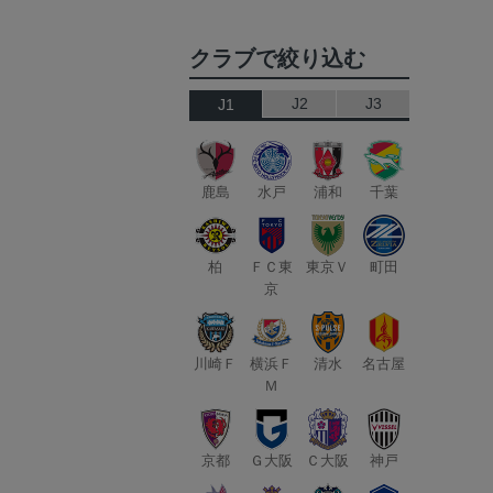
クラブで絞り込む
J2
J3
J1
鹿島
水戸
浦和
千葉
柏
ＦＣ東
東京Ｖ
町田
京
川崎Ｆ
横浜Ｆ
清水
名古屋
Ｍ
京都
Ｇ大阪
Ｃ大阪
神戸