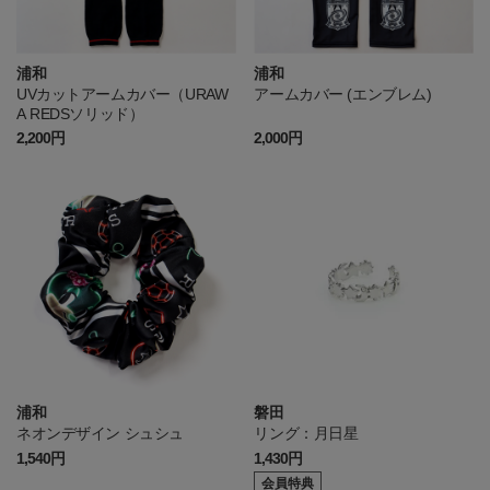
浦和
浦和
UVカットアームカバー（URAW
アームカバー (エンブレム)
A REDSソリッド）
2,200円
2,000円
浦和
磐田
ネオンデザイン シュシュ
リング：月日星
1,540円
1,430円
会員特典