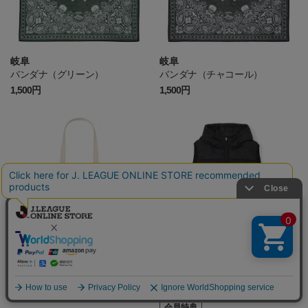
岐阜
岐阜
バンダナ（グリーン）
バンダナ（チャコール）
1,500円
1,500円
山形
磐田
ミュージックトートバッグ
23Admiralコラボ中綿ベスト
1,760円
23,100円
会員特典