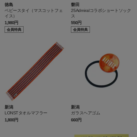
徳島
磐田
ベビースタイ（マスコットフェ
25Admiralコラボショートソック
イス）
ス
1,980円
550円
会員特典
会員特典
新潟
新潟
LONSTタオルマフラー
ガラスヘアゴム
1,800円
660円