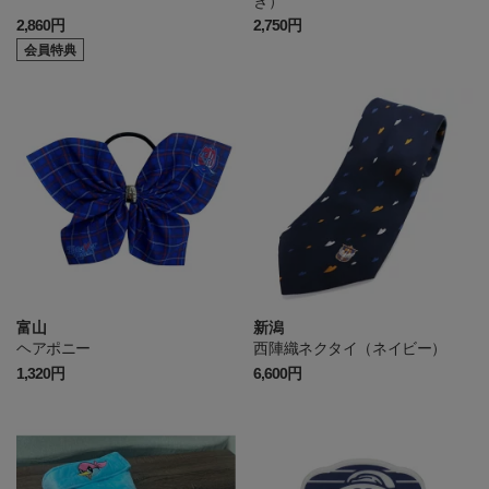
き）
2,860円
2,750円
会員特典
富山
新潟
ヘアポニー
西陣織ネクタイ（ネイビー）
1,320円
6,600円