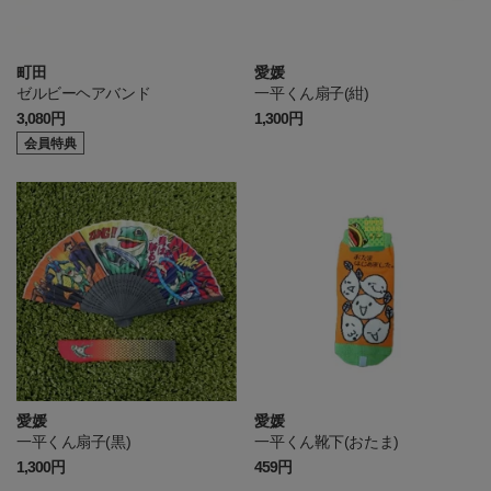
町田
愛媛
ゼルビーヘアバンド
一平くん扇子(紺)
3,080円
1,300円
会員特典
愛媛
愛媛
一平くん扇子(黒)
一平くん靴下(おたま)
1,300円
459円