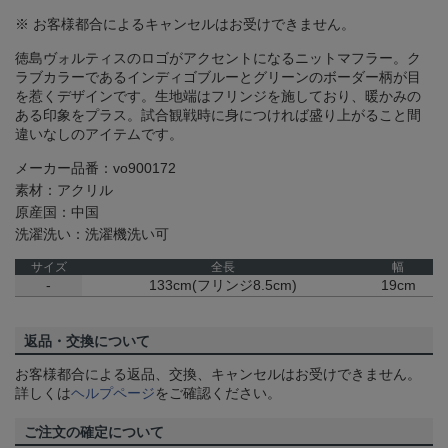
※ お客様都合によるキャンセルはお受けできません。
徳島ヴォルティスのロゴがアクセントになるニットマフラー。ク
ラブカラーであるインディゴブルーとグリーンのボーダー柄が目
を惹くデザインです。生地端はフリンジを施しており、暖かみの
ある印象をプラス。試合観戦時に身につければ盛り上がること間
違いなしのアイテムです。
メーカー品番：vo900172
素材：アクリル
原産国：中国
洗濯洗い：洗濯機洗い可
サイズ
全長
幅
-
133cm(フリンジ8.5cm)
19cm
返品・交換について
お客様都合による返品、交換、キャンセルはお受けできません。
詳しくは
ヘルプページ
をご確認ください。
ご注文の確定について