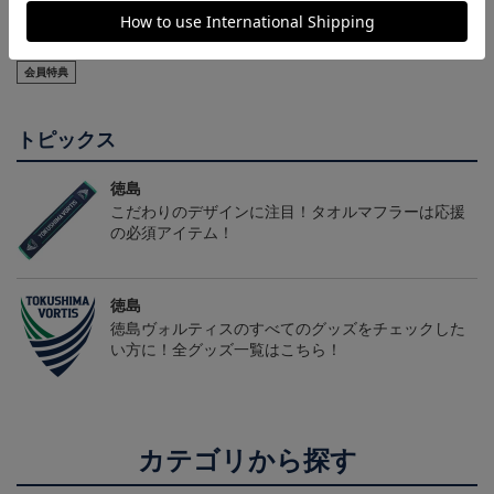
2026/27オーセンティッ
徳島ヴォルティス ニョ
徳島ヴォルティス ピカ
クユニフォーム(FP1st/半
ロボン タオルマフラー
チュウ タオルマフラー
22,000円～26,730円
2,500円
2,500円
1
袖)
会員特典
トピックス
徳島
こだわりのデザインに注目！タオルマフラーは応援
の必須アイテム！
徳島
徳島ヴォルティスのすべてのグッズをチェックした
い方に！全グッズ一覧はこちら！
カテゴリから探す