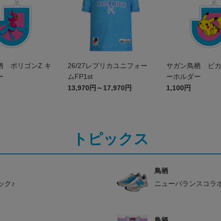
栖 ポリゴンZ キ
26/27レプリカユニフォー
サガン鳥栖 ピカ
ー
ムFP1st
ーホルダー
13,970円～17,970円
1,100円
トピックス
鳥栖
ック♪
ニューバランスコラ
鳥栖