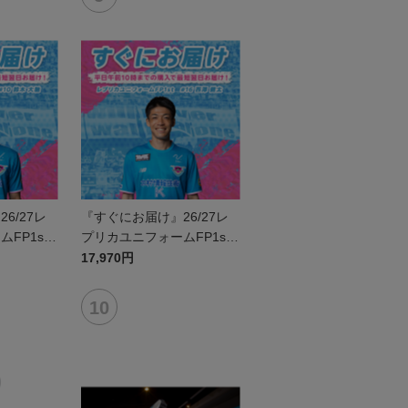
6/27レ
『すぐにお届け』26/27レ
FP1st
プリカユニフォームFP1st
馳
No.16 西澤 健太
17,970円