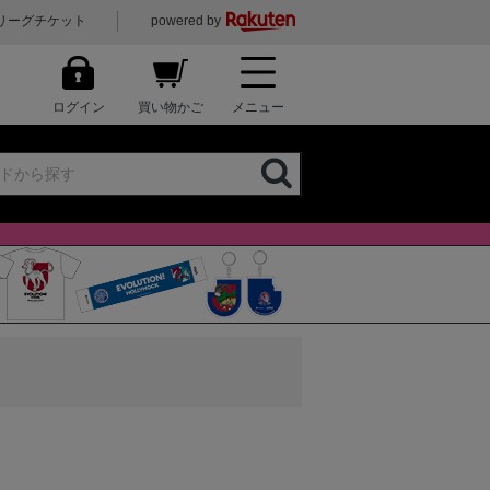
リーグチケット
powered by
ログイン
買い物かご
メニュー