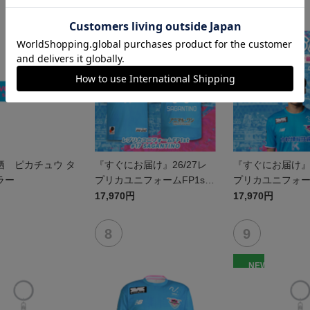
栖 ピカチュウ タ
『すぐにお届け』26/27レ
『すぐにお届け』2
ラー
プリカユニフォームFP1st
プリカユニフォーム
No.17 SAGANTINO
No.10 鈴木 大
17,970円
17,970円
NEW