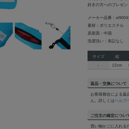
好きの方へのプレゼン
メーカー品番：st9004
素材：ポリエステル
原産国：中国
洗濯洗い：表記なし
サイズ
縦
-
12cm
返品・交換について
お客様都合による返
ん。詳しくは
ヘルプ
ご注文の確定につい
買い物かごに入れる