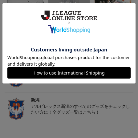
26傘型サンシェード
30周年記念アルビくんぬ
アルビレックス新潟 法人
いぐるみ
設立30周年記念 アイシ
4,400円
3,520円
13,200円
4
テルニイガタ ―受け継が
れる想い―（Blu-ray）
トピックス
新潟
タオル・リストバンドを豊富にラインナップ！
新潟
アルビレックス新潟のすべてのグッズをチェックし
たい方に！全グッズ一覧はこちら！