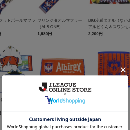
フットボールマフラ
フリンジタオルマフラー
BIG冷感タオル（なか
（ALB ONE）
アルビくん＆スワンち
ん）
円
1,980円
2,200円
りアルビくんフード
25フェイスタオル
ハンドタオル
円
1,650円
880円