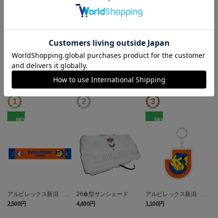
ギフト対応について
ヘルプページ
ランキング
NEW
NEW
アルビレックス新潟 ピ
26傘型サンシェード
アルビレックス新潟 ピ
カチュウ タオルマフラー
カチュウ キーホルダー
2,500円
4,400円
1,100円
4