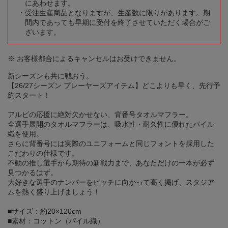
にあわせます。
受注生産商品となりますが、生産数に限りがあります。期
間内であっても早期に受付を終了させていただく場合がご
ざいます。
※ お客様都合によるキャンセルはお受けできません。
新シーズンも共に戦おう。
【26/27シーズン プレーヤーズアイテム】どこよりも早く、先行予
約スタート！
アルビの応援に絶対欠かせない、背番号タオルマフラー。
全選手展開のタオルマフラーは、吸水性・耐久性に優れたパイル
織を使用。
さらに背番号には実際のユニフォームと同じフォントを採用した
こだわりの仕様です。
不動の推し選手から期待の新戦力まで、あなただけの一本が必ず
見つかるはず。
大好きな選手のナンバーをピッチに向かって高く掲げ、スタジア
ムを熱く盛り上げましょう！
■サイズ：約20×120cm
■素材：コットン（パイル織）