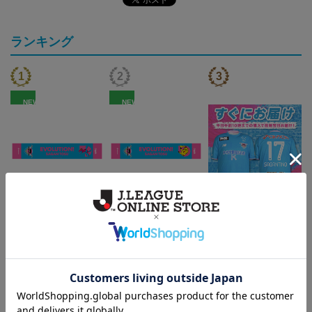
ランキング
NEW
NEW
サガン鳥栖 ポリゴンZ
サガン鳥栖 ピカチュウ
『すぐにお届け』26/27レ
タオルマフラー
タオルマフラー
プリカユニフォームFP1st
2,500円
2,500円
17,970円
1
No.17 SAGANTINO
トピックス
鳥栖
ユニフォームはこちらをチェック♪