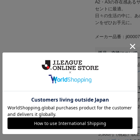
A2・A3の存在感あ
セントに最適。
日々の生活の中に、あ
ンをぜひお手元に。
メーカー品番：jl00007
返品・交換について
お客様都合による返
ん。詳しくは
ヘルプ
ご注文の確定につい
買い物かごに入れる
めにご購入手続きを
送料について
3,980円（税込）