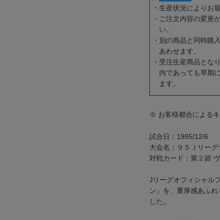
生産状況によりお
ご注文内容の変更
い。
別の商品と同時購
あわせます。
受注生産商品とな
内であっても早期
ます。
※ お客様都合による
試合日：1995/12/6
大会名：９５Ｊリーグ
対戦カード：第２節 ヴ
Jリーグオフィシャル
ン」を、重厚感あふれ
した。