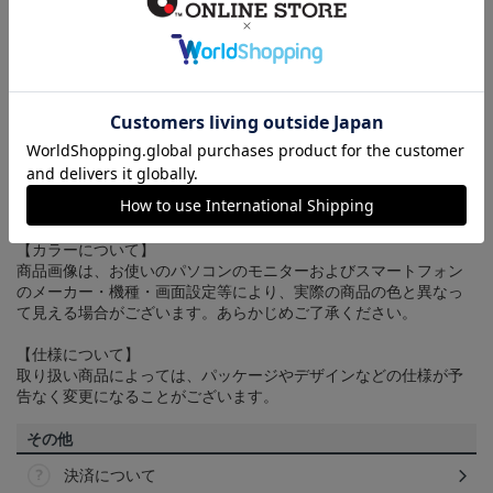
送料について
3,980円（税込）以上のご注文は全国一律送料無料です。詳しくは
ヘルプページ
をご確認ください。
配送方法について
一部商品はメール便でのお届けとなる場合がございます。詳しく
は
ヘルプページ
をご確認ください。
商品について
【カラーについて】
商品画像は、お使いのパソコンのモニターおよびスマートフォン
のメーカー・機種・画面設定等により、実際の商品の色と異なっ
て見える場合がございます。あらかじめご了承ください。
【仕様について】
取り扱い商品によっては、パッケージやデザインなどの仕様が予
告なく変更になることがございます。
その他
決済について