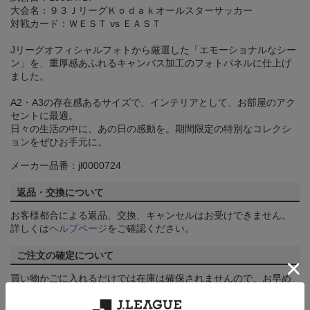
大会名：９３ＪリーグＫｏｄａｋオールスターサッカー
対戦カード：ＷＥＳＴ vs ＥＡＳＴ
Jリーグオフィシャルフォトから厳選した「エモーショナルなシー
ン」を、重厚感あふれるキャンバス加工のフォトパネルに仕上げ
ました。
A2・A3の存在感あるサイズで、インテリアとして、お部屋のアク
セントに最適。
日々の生活の中に、あの日の感動を。期間限定の特別なコレクシ
ョンをぜひお手元に。
メーカー品番：jl0000724
返品・交換について
お客様都合による返品、交換、キャンセルはお受けできません。
詳しくは
ヘルプページ
をご確認ください。
ご注文の確定について
買い物かごに入れるだけでは在庫は確保されませんので、お早め
にご購入手続きをお済ませください。