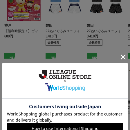
神戸
磐田
磐田
【勝利時限定！】ヴィッ
27ぬいぐるみユニフォー
27ぬいぐるみユニフォー
セル神戸のぬいぐるみ3
ムXL
ムXL
600円
3,410円
3,410円
1
会員特典
会員特典
NEW
NEW
NEW
神戸
磐田
磐田
【勝利時限定！】ゴール
27ぬいぐるみユニフォー
27ぬいぐるみユニフォー
デンだるまモーヴィぬい
ムXL
ムL
1,700円
3,410円
1,650円
1
ぐるみキーホルダー
会員特典
会員特典