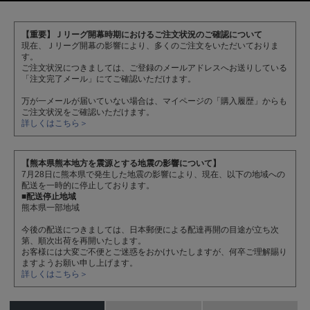
【重要】Ｊリーグ開幕時期におけるご注文状況のご確認について
現在、Ｊリーグ開幕の影響により、多くのご注文をいただいておりま
す。
ご注文状況につきましては、ご登録のメールアドレスへお送りしている
「注文完了メール」にてご確認いただけます。
万が一メールが届いていない場合は、マイページの「購入履歴」からも
ご注文状況をご確認いただけます。
詳しくはこちら＞
【熊本県熊本地方を震源とする地震の影響について】
7月28日に熊本県で発生した地震の影響により、現在、以下の地域への
配送を一時的に停止しております。
■配送停止地域
熊本県一部地域
今後の配送につきましては、日本郵便による配達再開の目途が立ち次
第、順次出荷を再開いたします。
お客様には大変ご不便とご迷惑をおかけいたしますが、何卒ご理解賜り
ますようお願い申し上げます。
詳しくはこちら＞