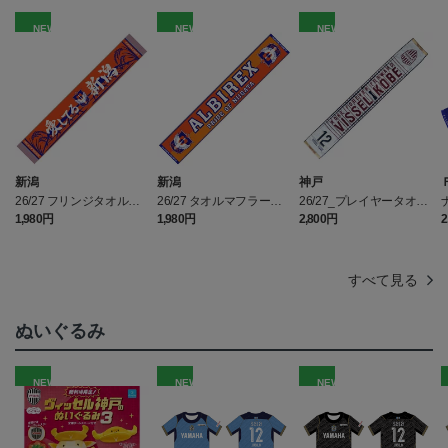
NEW
NEW
NEW
新潟
新潟
神戸
26/27 フリンジタオルマ
26/27 タオルマフラー（O
26/27_プレイヤータオル
フラー（愛してる新潟）
RANGE CROSS）
マフラー（2nd）
2
1,980円
1,980円
2,800円
2
すべて見る
ぬいぐるみ
NEW
NEW
NEW