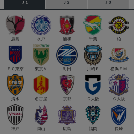
Ｊ１
Ｊ２
Ｊ３
鹿島
水戸
浦和
千葉
柏
ＦＣ東京
東京Ｖ
町田
川崎Ｆ
横浜ＦＭ
清水
名古屋
京都
Ｇ大阪
Ｃ大阪
神戸
岡山
広島
福岡
長崎