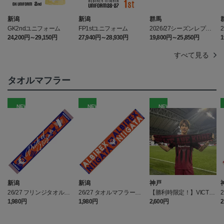
新潟
新潟
群馬
GK2ndユニフォーム
FP1stユニフォーム
2026/27シーズンレプリ
カユニフォームGK2nd
24,200円～29,150円
27,940円～28,930円
19,800円～25,850円
1
すべて見る
タオルマフラー
NEW
NEW
NEW
新潟
新潟
神戸
26/27 フリンジタオルマ
26/27 タオルマフラー（T
【勝利時限定！】VICTO
フラー（FLAG & PRID
HE CLASSIC）
RYタオルマフラー（WE
1,980円
1,980円
2,600円
2
E）
ARE KOBE)