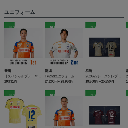
ユニフォーム
NEW
NEW
NEW
新潟
新潟
群馬
【スペシャルプレーヤー
FP2ndユニフォーム
2026/27シーズンレプリ
加工】1stユニフォーム
カユニフォームGK1st
29,931円
24,200円～28,930円
19,800円～25,850円
1
NEW
NEW
NEW