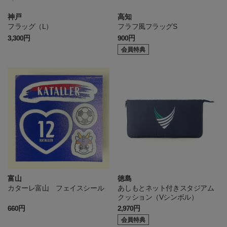
神戸
高知
フラッグ（L）
フラフ風フラッグS
3,300円
900円
会員特典
富山
徳島
カターレ富山 フェイスシール
あしもとネット付きスタジアム
クッション（Vシンボル）
660円
2,970円
会員特典