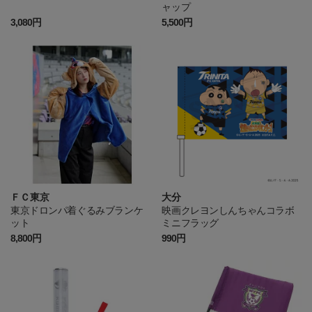
ャップ
3,080円
5,500円
ＦＣ東京
大分
東京ドロンパ着ぐるみブランケ
映画クレヨンしんちゃんコラボ
ット
ミニフラッグ
8,800円
990円