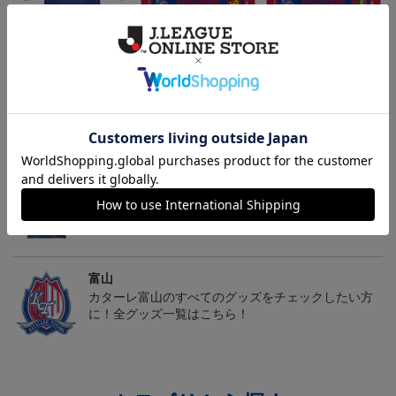
2026/27オーセンティッ
カターレ富山 ピカチュ
カターレ富山 ゴーゴー
クユニフォーム FP 1st
ウ タオルマフラー
ト タオルマフラー
19,800円～26,620円
2,500円
2,500円
2
ム
トピックス
富山
カターレ富山の2025ユニフォームを着て試合を応援
しよう！
富山
カターレ富山のすべてのグッズをチェックしたい方
に！全グッズ一覧はこちら！