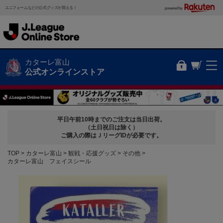
ユニフォームなどの公式グッズが買える！
powered by
カターレ富山
公式オンラインストア
平日午前10時までのご注文は当日出荷。
（土日祝日は除く）
ご購入の際はＪリーグIDが必要です。
TOP
カターレ富山
観戦・応援グッズ
その他
カターレ富山 フェイスシール