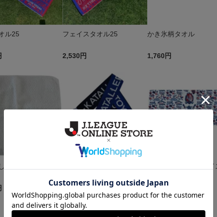
オル25
フェイスタオル25
かき氷柄タオル
円
2,530円
1,760円
しゅうミニタオルハ
ミニニットマフラー
手書きデザインフェイ
 ライカくん
オル
円
2,640円
1,870円