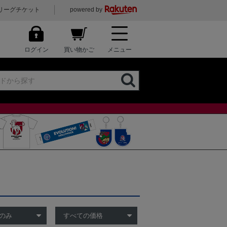
リーグチケット
powered by
ログイン
買い物かご
メニュー