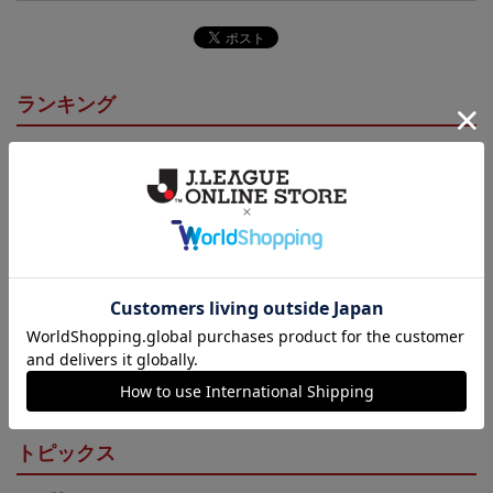
ランキング
NEW
NEW
26/27シーズン オーセン
高知ユナイテッドSC ピ
高知ユナイテッドSC マ
ティックユニフォーム
カチュウ タオルマフラー
フィティフ タオルマフラ
20,000円～23,001円
2,500円
2,500円
1
（FP1st）
ー
トピックス