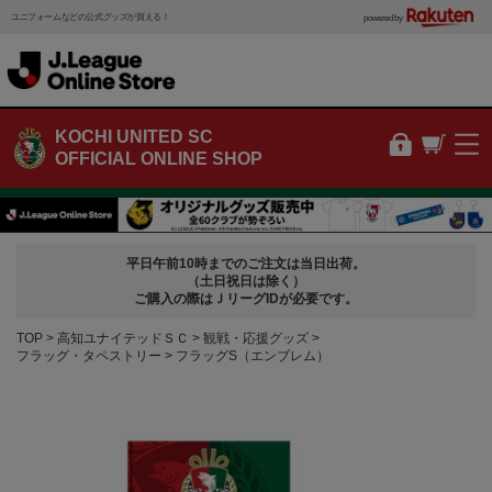
ユニフォームなどの公式グッズが買える！
powered by
KOCHI UNITED SC
OFFICIAL ONLINE SHOP
平日午前10時までのご注文は当日出荷。
（土日祝日は除く）
ご購入の際はＪリーグIDが必要です。
TOP
高知ユナイテッドＳＣ
観戦・応援グッズ
フラッグ・タペストリー
フラッグS（エンブレム）