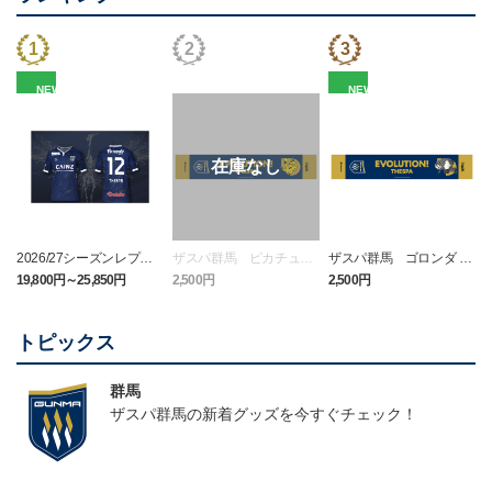
NEW
NEW
2026/27シーズンレプリ
ザスパ群馬 ピカチュウ
ザスパ群馬 ゴロンダ タ
カユニフォームFP1st
タオルマフラー
オルマフラー
19,800円～25,850円
2,500円
2,500円
1
トピックス
群馬
ザスパ群馬の新着グッズを今すぐチェック！