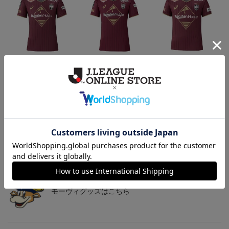
26/27_【レプリカ】ユニ
26/27_【オーセン】ユニ
26/27_キッズTシャツ
フォーム（1st）
フォーム（1st）
22,000円
36,500円
12,500円
2
トピックス
神戸
26/27シーズンユニフォームはこちら
神戸
モーヴィグッズはこちら