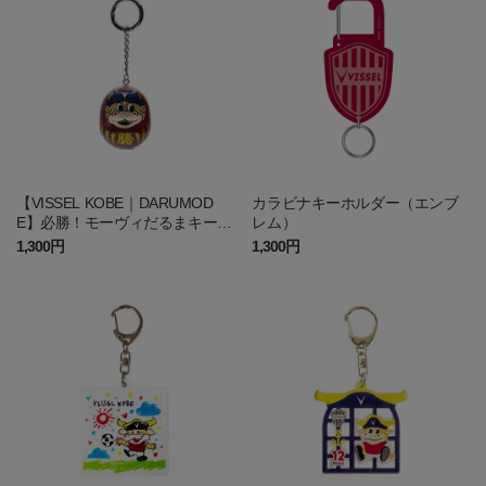
【VISSEL KOBE｜DARUMOD
カラビナキーホルダー（エンブ
E】必勝！モーヴィだるまキーホ
レム）
ルダー
1,300円
1,300円