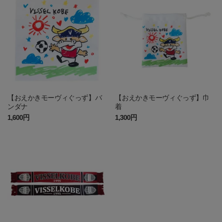
【おえかきモーヴィぐっず】バ
【おえかきモーヴィぐっず】巾
ンダナ
着
1,600円
1,300円